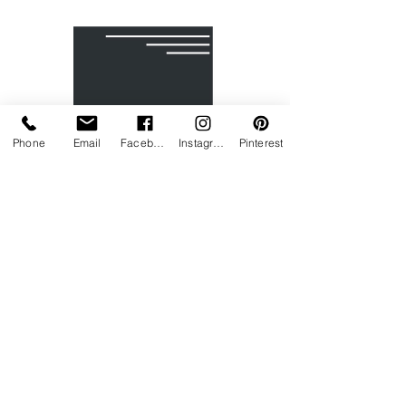
Phone
Email
Facebook
Instagram
Pinterest
Gamme ORGANIC
Motif
ZEN
ajouré