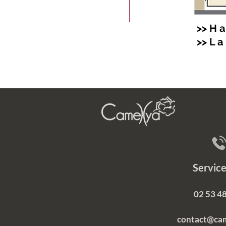
>> H a 
>> L a 
Servi
02 53 48
contact@ca