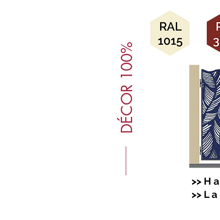
DÉCOR 100%
>> H a 
>> L a 