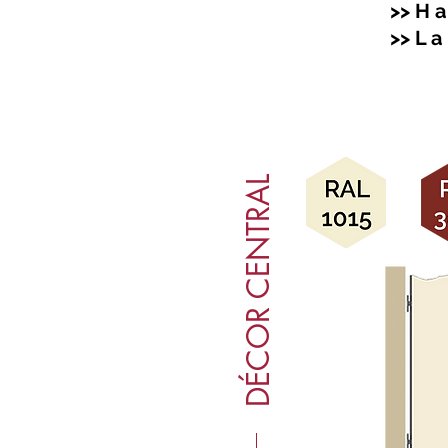
>> H a 
>> L a 
DÉCOR CENTRAL