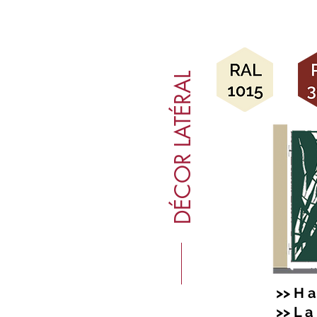
DÉCOR LATÉRAL
>> H a 
>> L a 