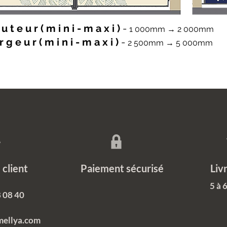
u t e u r ( m i n i - m a x i )
-
1 000mm → 2 000mm
r g e u r ( m i n i - m a x i )
-
2 500mm → 5 000mm
ce client Paiement sécurisé Livrais
5 à 
 08 40
mellya.com