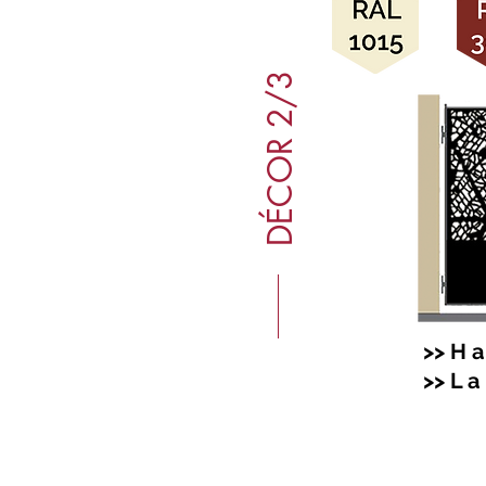
DÉCOR 2/3
>> H a 
>> L a 