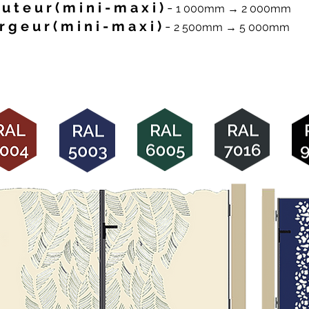
u t e u r ( m i n i - m a x i )
-
1 000mm → 2 000mm
r g e u r ( m i n i - m a x i )
-
2 500mm → 5 000mm