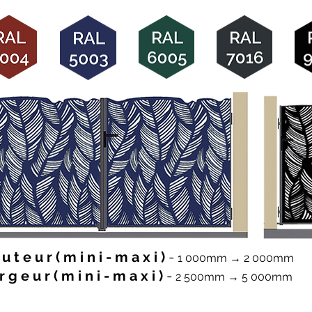
u t e u r ( m i n i - m a x i )
-
1 000mm → 2 000mm
r g e u r ( m i n i - m a x i )
-
2 500mm → 5 000mm