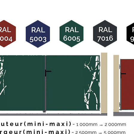
u t e u r ( m i n i - m a x i )
-
1 000mm → 2 000mm
r g e u r ( m i n i - m a x i )
-
2 500mm → 5 000mm