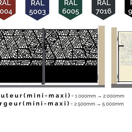
u t e u r ( m i n i - m a x i )
-
1 000mm → 2 000mm
r g e u r ( m
i n i - m a x i )
-
2 500mm → 5 000mm