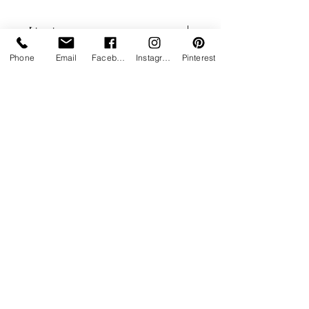
Meuble 100% Aluminium
Finition thermolaquée RAL2100
Livraison
sable
Livraison rapide partout en France
Phone
Email
Facebook
Instagram
Pinterest
Plus d'infos
1 module 110 cm
1 module 65 cm
4 pièces de liaison
Livraison estimée entre 5 à 6 semaines
Service client Paiement sécurisé Livraison
rapide
02 53 48 08 40