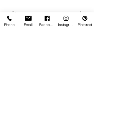
Finition thermolaquée RAL2100
sable
Livraison
2 modules 110 cm
Livraison rapide partout en France
Phone
Email
Facebook
Instagram
Pinterest
Plus d'infos
1 module 65 cm
8 pièces de liaison
Livraison estimée entre 5 à 6 semaines
Service client Paiement sécurisé Livraison
rapide
02 53 48 08 40