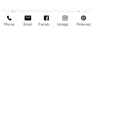
Meuble 100% Aluminium
Finition thermolaquée RAL2100
Livraison
sable
Livraison rapide partout en France
Phone
Email
Facebook
Instagram
Pinterest
Plus d'infos
2 modules 110 cm
1 module 65 cm
8 pièces de liaison
Livraison estimée entre 5 à 6 semaines
Service client Paiement sécurisé Livraison
rapide
02 53 48 08 40