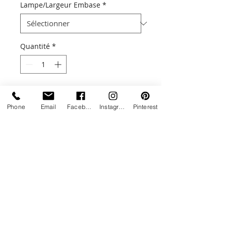
Lampe/Largeur Embase
*
Quantité
*
Ajouter au panier
Phone
Email
Facebook
Instagram
Pinterest
Une touche de lumière design !
Aussi bien adaptée pour l'extérieur
que pour l'intérieur, la lampe
PYRAMIDE allie design et
performance.
Livraison estimée entre 5 à 6 semaines
Ces lampes haut de gamme sont
disponibles dans 4 dimensions, 7