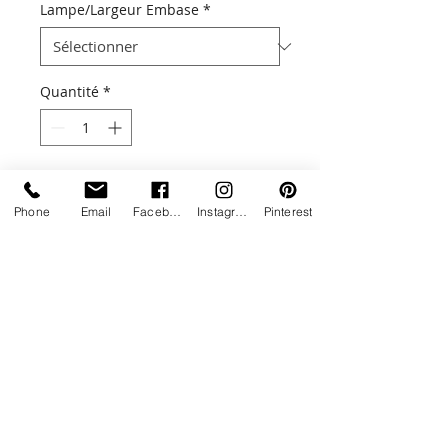
Lampe/Largeur Embase
*
Quantité
*
Ajouter au panier
Phone
Email
Facebook
Instagram
Pinterest
Une touche de lumière design !
Aussi bien adaptée pour l'extérieur
que pour l'intérieur, la lampe
SQUARE allie design et
performance.
Livraison estimée entre 5 à 6 semaines
Ces lampes haut de gamme sont
disponibles dans 4 dimensions, 7