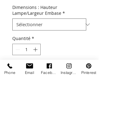
Dimensions : Hauteur
Lampe/Largeur Embase
*
Quantité
*
Ajouter au panier
Phone
Email
Facebook
Instagram
Pinterest
Une touche de lumière design !
Aussi bien adaptée pour l'extérieur
que pour l'intérieur, la lampe
PYRAMIDE allie design et
performance.
Livraison estimée entre 5 à 6 semaines