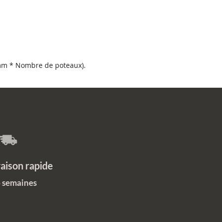
t d'un alliage métallique
pour
une protection et empêcher la
 c’est l’un des types d’acier les
pulaires en raison de sa
té prolongée, de sa résistance et
rmabilité.
 mm * Nombre de poteaux).
longévité exceptionnelle sans
etien
protection intégrale des pièces
produits doublement protégés
garanties anticorrosion efficaces
produits parfaitement
clables
on rapide
6 semaines