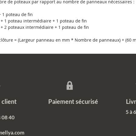
Il s'agi
re de poteaux par rapport au nombre de panneaux nécessaires :
offrir 
 1 poteau de fin
rouille,
+ 1 poteau intermédiaire + 1 poteau de fin
plus po
+ 2 poteaux intermédiaire + 1 poteau de fin
durabili
de sa fo
a clôture = (Largeur panneau en mm * Nombre de panneaux) + (60
Une 
entr
Une 
Des 
Des 
Des 
recy
ce client Paiement sécurisé Livrais
5 à 
 08 40
mellya.com