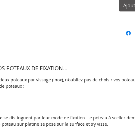
thermol
Ajout
grande 
durable
Le pann
disponi
RAL.
Sur les 
panneau
 POTEAUX DE FIXATION...
grâce au
Ensuite
eux poteaux par vissage (inox), n’oubliez pas de choisir vos poteau
des trou
de poteaux :
panneau 
poteaux
Caracté
ine se distinguent par leur mode de fixation. Le poteau à sceller d
galvani
e poteau sur platine se pose sur la surface et s’y visse.