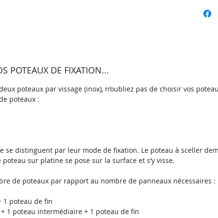
thermol
grande 
durable
Le pann
disponi
RAL.
 POTEAUX DE FIXATION...
Sur les 
eux poteaux par vissage (inox), n’oubliez pas de choisir vos poteau
de poteaux :
panneau
grâce au
Ensuite
des trou
panneau 
ne
se distinguent par leur mode de fixation. Le poteau à sceller de
poteaux
e poteau sur platine se pose sur la surface et s’y visse.
re de poteaux par rapport au nombre de panneaux nécessaires :
Caracté
galvani
 1 poteau de fin
+ 1 poteau intermédiaire + 1 poteau de fin