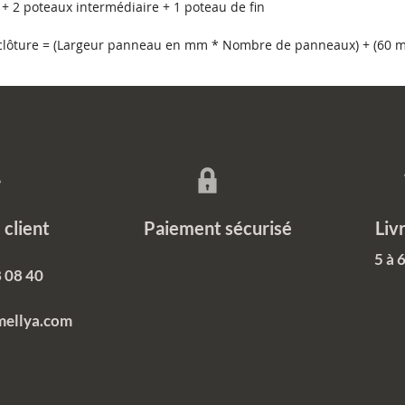
Il s'agi
+ 2 poteaux intermédiaire + 1 poteau de fin
offrir 
rouille, 
a clôture = (Largeur panneau en mm * Nombre de panneaux) + (60
plus po
durabili
de sa fo
Une 
entr
Une 
Des 
ce client Paiement sécurisé Livrais
Des 
5 à 
Des 
 08 40
recy
mellya.com