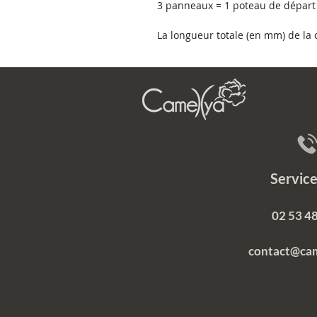
3 panneaux = 1 poteau de départ 
La longueur totale (en mm) de l
Servi
02 53 48
contact@ca