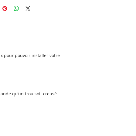
aqués avec des poudres de
qualité pour obtenir un produit
.
eau CORAIL semi-ajouré est
ble dans différentes couleurs
4 côtés (selon le modèle), le
x pour pouvoir installer votre
 est pourvu de plis de 40 mm,
xquels le panneau est rigidifié.
 sur chaque pli sont découpés
s de fixation de sorte que le
soit prêt à être fixé entre des
mande qu’un trou soit creusé
.
ristiques de l'acier
sé :