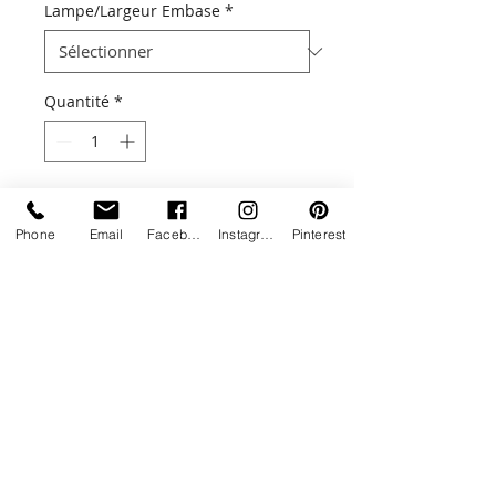
Lampe/Largeur Embase
*
Quantité
*
Ajouter au panier
Phone
Email
Facebook
Instagram
Pinterest
Une touche de lumière design !
Aussi bien adaptée pour l'extérieur
que pour l'intérieur, la lampe
PYRAMIDE allie design et
performance.
Livraison estimée entre 5 à 6 semaines
Ces lampes haut de gamme sont
disponibles dans 4 dimensions, 7