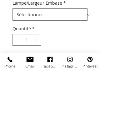
Lampe/Largeur Embase
*
Quantité
*
Ajouter au panier
Phone
Email
Facebook
Instagram
Pinterest
Une touche de lumière design !
Aussi bien adaptée pour l'extérieur
que pour l'intérieur, la lampe
PYRAMIDE allie design et
performance.
Livraison estimée entre 5 à 6 semaines
Ces lampes haut de gamme sont
disponibles dans 4 dimensions, 7