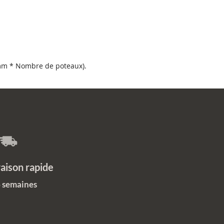
t d'un alliage métallique
pour
une protection et empêcher la
 c’est l’un des types d’acier les
pulaires en raison de sa
té prolongée, de sa résistance et
rmabilité.
 mm * Nombre de poteaux).
longévité exceptionnelle sans
etien
protection intégrale des pièces
produits doublement protégés
garanties anticorrosion efficaces
produits parfaitement
clables
on rapide
6 semaines