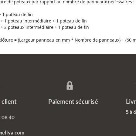
Il s'agi
re de poteaux par rapport au nombre de panneaux nécessaires :
offrir 
 1 poteau de fin
rouille,
+ 1 poteau intermédiaire + 1 poteau de fin
plus po
+ 2 poteaux intermédiaire + 1 poteau de fin
durabili
de sa fo
a clôture = (Largeur panneau en mm * Nombre de panneaux) + (60
Une 
entr
Une 
Des 
Des 
Des 
recy
ce client Paiement sécurisé Livrais
5 à 
 08 40
mellya.com