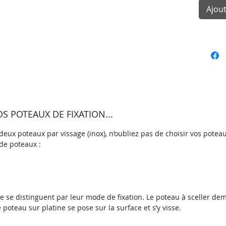
thermol
Ajout
grande 
durable
Le pann
disponi
RAL.
Sur les 
panneau
 POTEAUX DE FIXATION...
grâce au
Ensuite
eux poteaux par vissage (inox), n’oubliez pas de choisir vos poteau
des trou
de poteaux :
panneau 
poteaux
Caracté
ine se distinguent par leur mode de fixation. Le poteau à sceller d
galvani
e poteau sur platine se pose sur la surface et s’y visse.