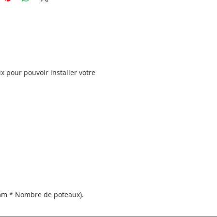
qualité pour obtenir un produit
.
eau OXYGEN est disponible dans
ntes couleurs RAL.
4 côtés (selon le modèle), le
 est pourvu de plis de 40 mm,
x pour pouvoir installer votre
xquels le panneau est rigidifié.
 sur chaque pli sont découpés
s de fixation de sorte que le
soit prêt à être fixé entre des
.
ristiques de l'acier
sé :
t d'un alliage métallique
pour
 mm * Nombre de poteaux).
une protection et empêcher la
 c’est l’un des types d’acier les