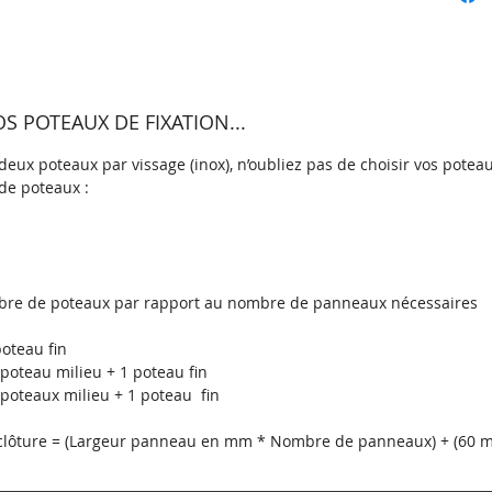
grande 
durable
Le pann
différe
 POTEAUX DE FIXATION...
Sur les 
panneau
eux poteaux par vissage (inox), n’oubliez pas de choisir vos poteau
de poteaux :
grâce au
Ensuite
des trou
panneau 
poteaux
re de poteaux par rapport au nombre de panneaux nécessaires
Caracté
oteau fin
poteau milieu + 1 poteau fin
galvani
poteaux milieu + 1 poteau fin
Il s'agi
a clôture = (Largeur panneau en mm * Nombre de panneaux) + (60
offrir 
rouille,