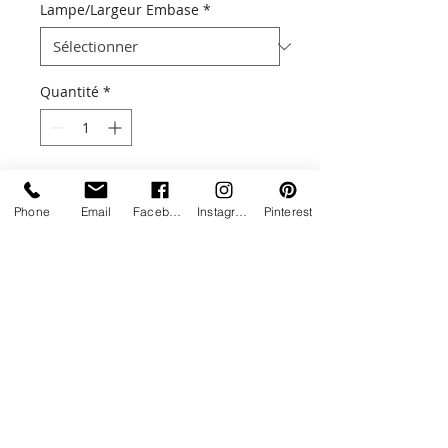
Lampe/Largeur Embase
*
Quantité
*
Ajouter au panier
Phone
Email
Facebook
Instagram
Pinterest
Une touche de lumière design !
Aussi bien adaptée pour l'extérieur
que pour l'intérieur, la lampe
SQUARE allie design et
performance.
Livraison estimée entre 5 à 6 semaines
Ces lampes haut de gamme sont
disponibles dans 4 dimensions, 7