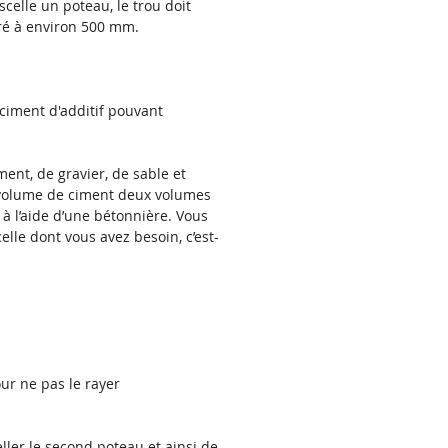
celle un poteau, le trou doit
rré à environ 500 mm.
 ciment d'additif pouvant
.
ent, de gravier, de sable et
n volume de ciment deux volumes
 à l’aide d’une bétonnière. Vous
lle dont vous avez besoin, c’est-
ur ne pas le rayer
ller le second poteau et ainsi de