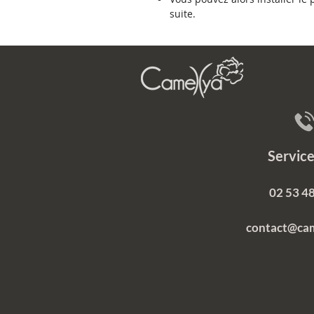
suite.
Servi
02 53 48
contact@ca