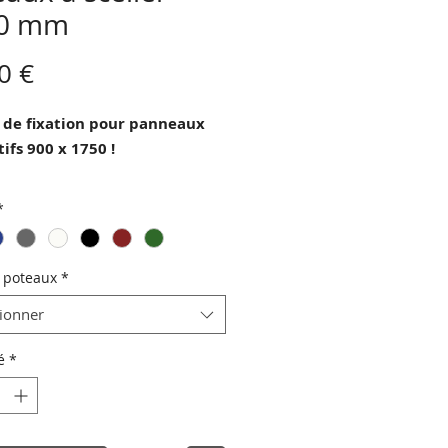
0 mm
Prix
0 €
 de fixation pour panneaux
ifs 900 x 1750 !
neaux se fixent entre les poteaux
*
age (inox).
ris sont certifiés GSB et
at, (Résistance aux intempéries
 poteaux
*
V).
tionner
é
*