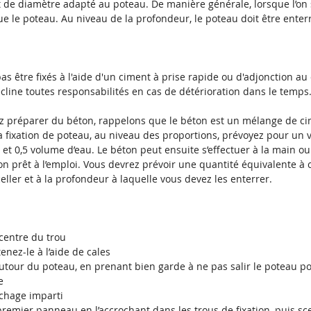
de diamètre adapté au poteau. De manière générale, lorsque l’on s
 le poteau. Au niveau de la profondeur, le poteau doit être ente
as être fixés à l'aide d'un ciment à prise rapide ou d'adjonction au
cline toutes responsabilités en cas de détérioration dans le temps
z préparer du béton, rappelons que le béton est un mélange de cim
 la fixation de poteau, au niveau des proportions, prévoyez pour u
 et 0,5 volume d’eau. Le béton peut ensuite s’effectuer à la main ou
n prêt à l’emploi. Vous devrez prévoir une quantité équivalente à ce
ller et à la profondeur à laquelle vous devez les enterrer.
 centre du trou
tenez-le à l’aide de cales
autour du poteau, en prenant bien garde à ne pas salir le poteau po
e
chage imparti
premier panneau en l’accrochant dans les trous de fixation, puis sce