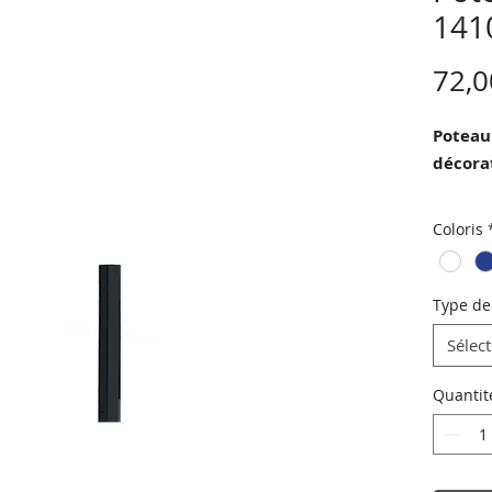
141
72,0
Poteau
décorat
Les pan
Coloris
par viss
Nos colo
Qualico
Type de
et aux U
Sélec
Quantit