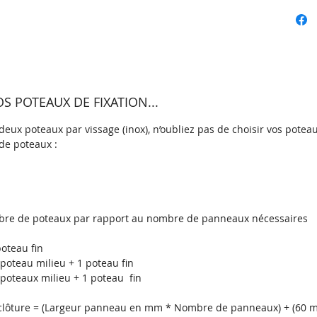
thermol
grande 
durable
Le pann
disponi
RAL.
 POTEAUX DE FIXATION...
Sur les 
eux poteaux par vissage (inox), n’oubliez pas de choisir vos poteau
de poteaux :
panneau
grâce au
Ensuite
des trou
panneau 
re de poteaux par rapport au nombre de panneaux nécessaires
poteaux
oteau fin
poteau milieu + 1 poteau fin
Caracté
poteaux milieu + 1 poteau fin
galvani
a clôture = (Largeur panneau en mm * Nombre de panneaux) + (60