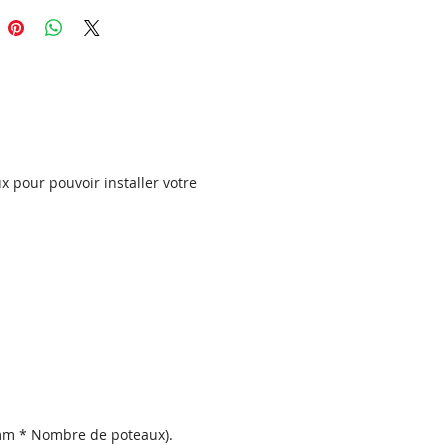
aqués avec des poudres de
qualité pour obtenir un produit
.
eau MEDINA semi-ajouré est
ble dans différentes couleurs
4 côtés (selon le modèle), le
x pour pouvoir installer votre
 est pourvu de plis de 40 mm,
xquels le panneau est rigidifié.
 sur chaque pli sont découpés
s de fixation de sorte que le
soit prêt à être fixé entre des
.
ristiques de l'acier
sé :
 mm * Nombre de poteaux).