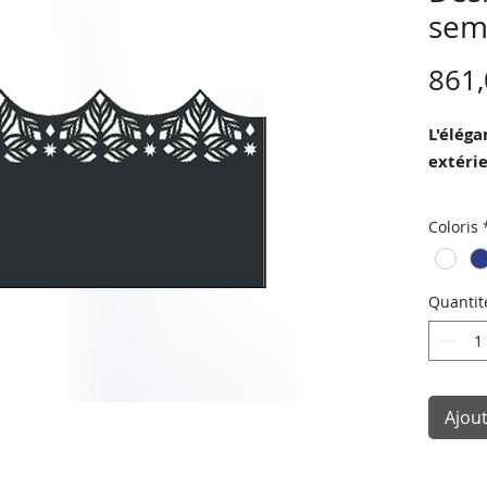
sem
861,
L'élég
extérie
Panneau
Coloris
Design 
extérie
perform
Quantit
Descrip
Les pan
Ajout
galvani
Les pro