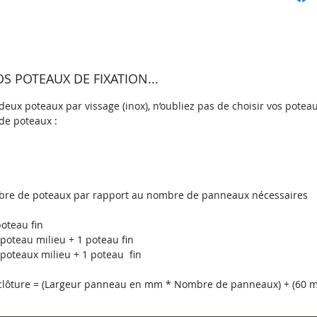
grande 
durable
Le pann
différe
 POTEAUX DE FIXATION...
Sur les 
panneau
eux poteaux par vissage (inox), n’oubliez pas de choisir vos poteau
de poteaux :
grâce au
Ensuite
des trou
panneau 
poteaux
re de poteaux par rapport au nombre de panneaux nécessaires
Caracté
oteau fin
poteau milieu + 1 poteau fin
galvani
poteaux milieu + 1 poteau fin
Il s'agi
a clôture = (Largeur panneau en mm * Nombre de panneaux) + (60
offrir 
rouille, 